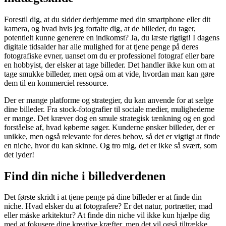
Forestil dig, at du sidder derhjemme med din smartphone eller dit
kamera, og hvad hvis jeg fortalte dig, at de billeder, du tager,
potentielt kunne generere en indkomst? Ja, du læste rigtigt! I dagens
digitale tidsalder har alle mulighed for at tjene penge på deres
fotografiske evner, uanset om du er professionel fotograf eller bare
en hobbyist, der elsker at tage billeder. Det handler ikke kun om at
tage smukke billeder, men også om at vide, hvordan man kan gøre
dem til en kommerciel ressource.
Der er mange platforme og strategier, du kan anvende for at sælge
dine billeder. Fra stock-fotografier til sociale medier, mulighederne
er mange. Det kræver dog en smule strategisk tænkning og en god
forståelse af, hvad køberne søger. Kunderne ønsker billeder, der er
unikke, men også relevante for deres behov, så det er vigtigt at finde
en niche, hvor du kan skinne. Og tro mig, det er ikke så svært, som
det lyder!
Find din niche i billedverdenen
Det første skridt i at tjene penge på dine billeder er at finde din
niche. Hvad elsker du at fotografere? Er det natur, portrætter, mad
eller måske arkitektur? At finde din niche vil ikke kun hjælpe dig
med at fokusere dine kreative kræfter, men det vil også tiltrække