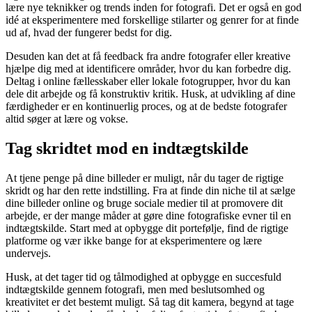
lære nye teknikker og trends inden for fotografi. Det er også en god
idé at eksperimentere med forskellige stilarter og genrer for at finde
ud af, hvad der fungerer bedst for dig.
Desuden kan det at få feedback fra andre fotografer eller kreative
hjælpe dig med at identificere områder, hvor du kan forbedre dig.
Deltag i online fællesskaber eller lokale fotogrupper, hvor du kan
dele dit arbejde og få konstruktiv kritik. Husk, at udvikling af dine
færdigheder er en kontinuerlig proces, og at de bedste fotografer
altid søger at lære og vokse.
Tag skridtet mod en indtægtskilde
At tjene penge på dine billeder er muligt, når du tager de rigtige
skridt og har den rette indstilling. Fra at finde din niche til at sælge
dine billeder online og bruge sociale medier til at promovere dit
arbejde, er der mange måder at gøre dine fotografiske evner til en
indtægtskilde. Start med at opbygge dit portefølje, find de rigtige
platforme og vær ikke bange for at eksperimentere og lære
undervejs.
Husk, at det tager tid og tålmodighed at opbygge en succesfuld
indtægtskilde gennem fotografi, men med beslutsomhed og
kreativitet er det bestemt muligt. Så tag dit kamera, begynd at tage