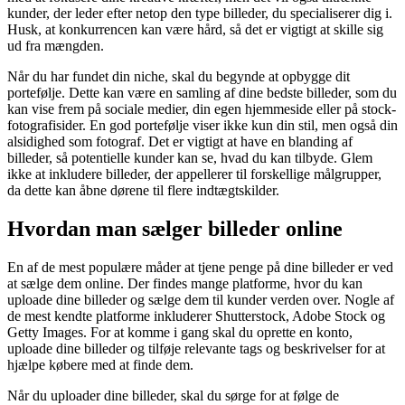
kunder, der leder efter netop den type billeder, du specialiserer dig i.
Husk, at konkurrencen kan være hård, så det er vigtigt at skille sig
ud fra mængden.
Når du har fundet din niche, skal du begynde at opbygge dit
portefølje. Dette kan være en samling af dine bedste billeder, som du
kan vise frem på sociale medier, din egen hjemmeside eller på stock-
fotografisider. En god portefølje viser ikke kun din stil, men også din
alsidighed som fotograf. Det er vigtigt at have en blanding af
billeder, så potentielle kunder kan se, hvad du kan tilbyde. Glem
ikke at inkludere billeder, der appellerer til forskellige målgrupper,
da dette kan åbne dørene til flere indtægtskilder.
Hvordan man sælger billeder online
En af de mest populære måder at tjene penge på dine billeder er ved
at sælge dem online. Der findes mange platforme, hvor du kan
uploade dine billeder og sælge dem til kunder verden over. Nogle af
de mest kendte platforme inkluderer Shutterstock, Adobe Stock og
Getty Images. For at komme i gang skal du oprette en konto,
uploade dine billeder og tilføje relevante tags og beskrivelser for at
hjælpe købere med at finde dem.
Når du uploader dine billeder, skal du sørge for at følge de