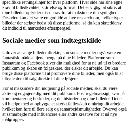
specifikke retningslinjer for hver platform. Hver side har sine egne
krav til billedkvalitet, størrelse og format. Det er vigtigt at sikre, at
dine billeder opfylder disse krav for at maksimere din synlighed.
Desuden kan det være en god idé at lave research om, hvilke typer
billeder der sælger bedst på disse platforme, så du kan skræddersy
dit indhold til markedets efterspørgsel.
Sociale medier som indtægtskilde
Udover at sælge billeder direkte, kan sociale medier også være en
fantastisk måde at tjene penge på dine billeder. Platforme som
Instagram og Facebook giver dig mulighed for at nå ud til et bredere
publikum og skabe en følgeskare, der elsker dit arbejde. Du kan
bruge disse platforme til at promovere dine billeder, men også til at
tilbyde dem til salg direkte til dine følgere.
For at maksimere din indtjening på sociale medier, skal du være
aktiv og engagere dig med dit publikum. Post regelmæssigt, svar på
kommentarer og beskeder, og del historier bag dine billeder. Dette
vil hjælpe med at opbygge et stærkt fællesskab omkring dit arbejde,
hvilket kan føre til flere salg og samarbejdsmuligheder. Overvej også
at samarbejde med influencere eller andre kreative for at nå nye
målgrupper.