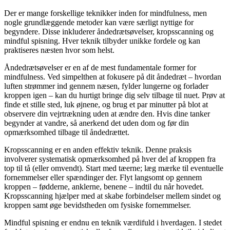
Der er mange forskellige teknikker inden for mindfulness, men
nogle grundlæggende metoder kan være særligt nyttige for
begyndere. Disse inkluderer åndedrætsøvelser, kropsscanning og
mindful spisning. Hver teknik tilbyder unikke fordele og kan
praktiseres næsten hvor som helst.
Åndedrætsøvelser er en af de mest fundamentale former for
mindfulness. Ved simpelthen at fokusere på dit åndedræt – hvordan
luften strømmer ind gennem næsen, fylder lungerne og forlader
kroppen igen – kan du hurtigt bringe dig selv tilbage til nuet. Prøv at
finde et stille sted, luk øjnene, og brug et par minutter på blot at
observere din vejrtrækning uden at ændre den. Hvis dine tanker
begynder at vandre, så anerkend det uden dom og før din
opmærksomhed tilbage til åndedrættet.
Kropsscanning er en anden effektiv teknik. Denne praksis
involverer systematisk opmærksomhed på hver del af kroppen fra
top til tå (eller omvendt). Start med tæerne; læg mærke til eventuelle
fornemmelser eller spændinger der. Flyt langsomt op gennem
kroppen – fødderne, anklerne, benene – indtil du når hovedet.
Kropsscanning hjælper med at skabe forbindelser mellem sindet og
kroppen samt øge bevidstheden om fysiske fornemmelser.
Mindful spisning er endnu en teknik værdifuld i hverdagen. I stedet