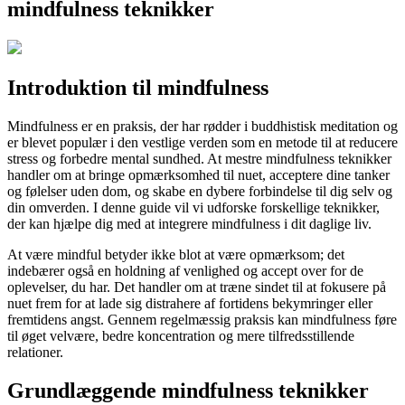
mindfulness teknikker
Introduktion til mindfulness
Mindfulness er en praksis, der har rødder i buddhistisk meditation og
er blevet populær i den vestlige verden som en metode til at reducere
stress og forbedre mental sundhed. At mestre mindfulness teknikker
handler om at bringe opmærksomhed til nuet, acceptere dine tanker
og følelser uden dom, og skabe en dybere forbindelse til dig selv og
din omverden. I denne guide vil vi udforske forskellige teknikker,
der kan hjælpe dig med at integrere mindfulness i dit daglige liv.
At være mindful betyder ikke blot at være opmærksom; det
indebærer også en holdning af venlighed og accept over for de
oplevelser, du har. Det handler om at træne sindet til at fokusere på
nuet frem for at lade sig distrahere af fortidens bekymringer eller
fremtidens angst. Gennem regelmæssig praksis kan mindfulness føre
til øget velvære, bedre koncentration og mere tilfredsstillende
relationer.
Grundlæggende mindfulness teknikker