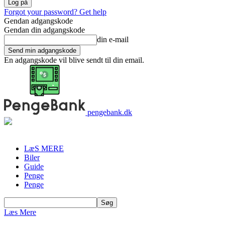
Forgot your password? Get help
Gendan adgangskode
Gendan din adgangskode
din e-mail
En adgangskode vil blive sendt til din email.
pengebank.dk
LæS MERE
Biler
Guide
Penge
Penge
Læs Mere